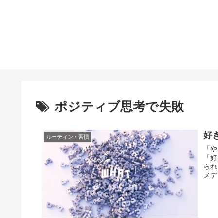
ポジティブ思考で失敗
好
ルーティン・習慣
「や
「好
られ
メデ