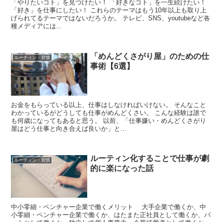
「やりたいコト」を見つけたい！ 「好きなコト」を一生続けたい！
「好き」を仕事にしたい！ これらのテーマはもう10年以上も取り上
げられてるテーマではないだろうか。 テレビ、SNS、youtubeなど各
種メディアには...
「めんどくさがり屋」のための仕
ルーティン・習慣
事術【6選】
お金をもらっている以上、仕事はしなければいけない。 そんなこと
わかっているがどうしても仕事がめんどくさい。 こんな経験は誰で
も何歳になってもあると思う。 以前、「仕事嫌い・めんどくさがり
屋はどう仕事と向き合えば良いか」と...
ルーティン化することで仕事が劇
ルーティン・習慣
的に楽になった話
中小零細・ベンチャー企業で働くメリット 大手企業で働くか、中
小零細・ベンチャー企業で働くか、はたまた正社員として働くか、パ