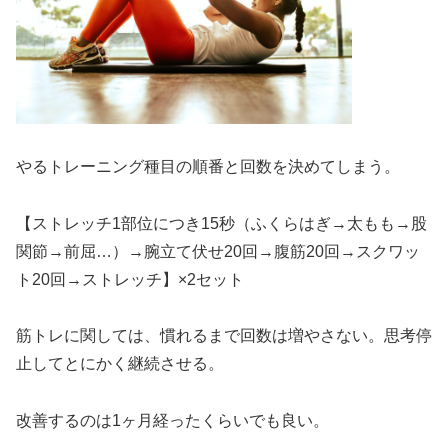
やるトレーニング種目の順番と回数を決めてしまう。
【ストレッチ1部位につき15秒（ふくらはぎ→太もも→股
関節→前屈…）→腕立て伏せ20回→腹筋20回→スクワッ
ト20回→ストレッチ】×2セット
筋トレに関しては、慣れるまで回数は増やさない。思考停
止してとにかく継続させる。
改善するのは1ヶ月経ったくらいでも良い。